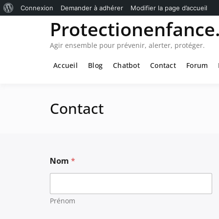
À
Connexion
Demander à adhérer
Modifier la page d’accueil
Passer
Protectionenfance.
propos
au
de
contenu
Agir ensemble pour prévenir, alerter, protéger.
WordPress
Accueil
Blog
Chatbot
Contact
Forum
Contact
Nom
*
Prénom