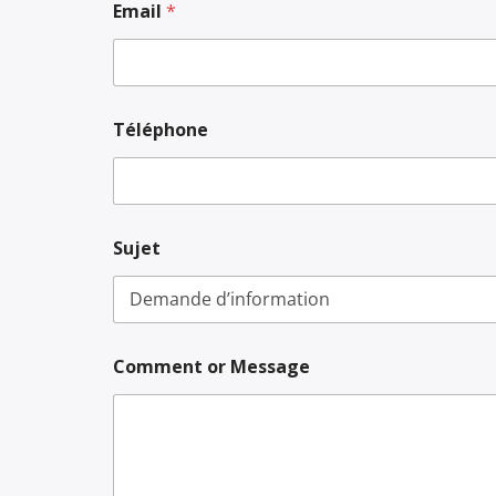
Email
*
Téléphone
N
Sujet
o
m
N
o
m
S
Comment or Message
u
j
e
t