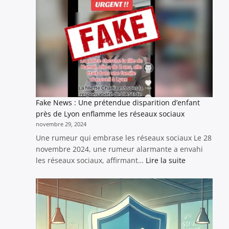
:
Nouveaux
éléments
sur
la
prétendue
disparition
de
Chadia
Fake News : Une prétendue disparition d’enfant
près de Lyon enflamme les réseaux sociaux
novembre 29, 2024
Une rumeur qui embrase les réseaux sociaux Le 28
novembre 2024, une rumeur alarmante a envahi
:
les réseaux sociaux, affirmant…
Lire la suite
Fake
News
:
Une
prétendue
disparition