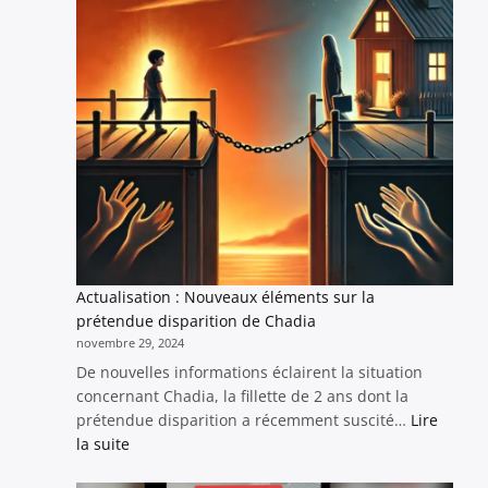
repenser
–
L’analogie
du
pervers
narcissique
et
ses
solutions
Actualisation : Nouveaux éléments sur la
prétendue disparition de Chadia
novembre 29, 2024
De nouvelles informations éclairent la situation
concernant Chadia, la fillette de 2 ans dont la
prétendue disparition a récemment suscité…
Lire
:
la suite
Actualisation