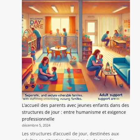
:
L’impo
des
soins
affecti
pour
les
nourri
et
son
écho
dans
les
systè
pénite
L’accueil des parents avec jeunes enfants dans des
moder
structures de jour : entre humanisme et exigence
professionnelle
décembre 5, 2024
Les structures d’accueil de jour, destinées aux