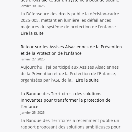
à
l’Enfance
janvier 30, 2025
l’Enfance”
:
La Défenseure des droits publie la décision-cadre
Une
2025-005, mettant en lumière les défaillances
avancée
majeures du système de protection de l’enfance…
réelle
:
Lire la suite
ou
Protection
une
de
Retour sur les Assises Alsaciennes de la Prévention
coquille
l’enfance
et de la Protection de l’Enfance
vide
:
janvier 27, 2025
?
le
Aujourd’hui, j’ai participé aux Assises Alsaciennes
rapport
de la Prévention et de la Protection de l’Enfance,
du
:
organisées par l’ASE de la…
Lire la suite
Défenseur
Retour
des
sur
La Banque des Territoires : des solutions
droits
les
innovantes pour transformer la protection de
alerte
Assises
l’enfance
sur
Alsaciennes
janvier 25, 2025
un
de
La Banque des Territoires a récemment publié un
système
la
rapport proposant des solutions ambitieuses pour
à
Prévention