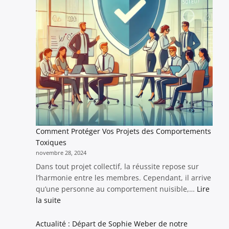
d’enfant
près
de
Lyon
enflamme
les
réseaux
sociaux
Comment Protéger Vos Projets des Comportements
Toxiques
novembre 28, 2024
Dans tout projet collectif, la réussite repose sur
l’harmonie entre les membres. Cependant, il arrive
qu’une personne au comportement nuisible,…
Lire
:
la suite
Comment
Protéger
Actualité : Départ de Sophie Weber de notre