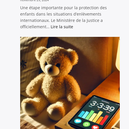
Une étape importante pour la protection des
enfants dans les situations d’enlèvements
internationaux. Le Ministère de la Justice a
:
officiellement…
Lire la suite
Réception
officielle
de
notre
proposition
par
le
Ministère
de
la
Justice