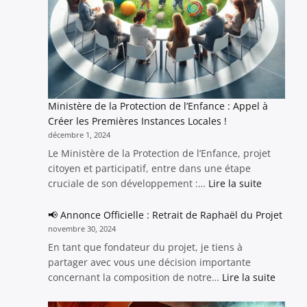
théories
complotistes
:
comprendre
et
agir
Ministère de la Protection de l’Enfance : Appel à
Créer les Premières Instances Locales !
décembre 1, 2024
Le Ministère de la Protection de l’Enfance, projet
citoyen et participatif, entre dans une étape
:
cruciale de son développement :…
Lire la suite
Ministère
de
📢 Annonce Officielle : Retrait de Raphaël du Projet
la
novembre 30, 2024
Protectio
En tant que fondateur du projet, je tiens à
de
partager avec vous une décision importante
l’Enfance
:
concernant la composition de notre…
Lire la suite
:
📢
Appel
Annon