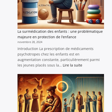
délicat
vers
la
réparatio
et
La surmédication des enfants : une problématique
la
majeure en protection de l’enfance
résilience
novembre 28, 2024
Introduction La prescription de médicaments
psychotropes chez les enfants est en
augmentation constante, particulièrement parmi
:
les jeunes placés sous la…
Lire la suite
La
surmédication
des
enfants
:
une
problématique
majeure