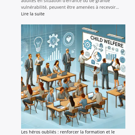
adultes en situation d’errance ou de grande
vulnérabilité, peuvent être amenées à recevoir…
:
Lire la suite
L’accueil
des
parents
avec
jeunes
enfants
dans
des
structures
de
jour
:
entre
humanisme
et
exigence
professionnelle
Les héros oubliés : renforcer la formation et le