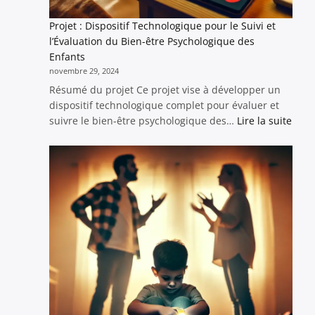
Projet : Dispositif Technologique pour le Suivi et
l’Évaluation du Bien-être Psychologique des
Enfants
novembre 29, 2024
Résumé du projet Ce projet vise à développer un
dispositif technologique complet pour évaluer et
:
suivre le bien-être psychologique des…
Lire la suite
Proje
:
Dispo
Tech
pour
le
Suivi
et
l’Éva
du
Bien
être