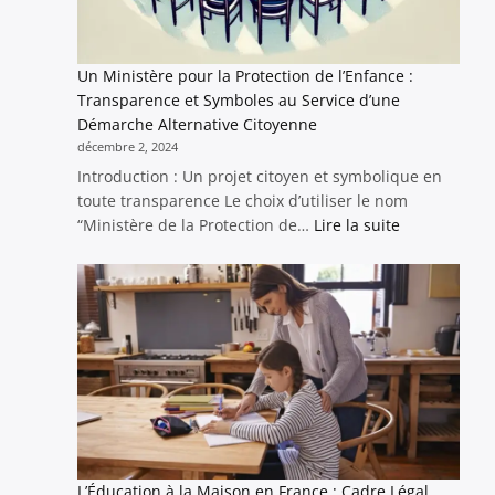
Un Ministère pour la Protection de l’Enfance :
Transparence et Symboles au Service d’une
Démarche Alternative Citoyenne
décembre 2, 2024
Introduction : Un projet citoyen et symbolique en
toute transparence Le choix d’utiliser le nom
:
“Ministère de la Protection de…
Lire la suite
Un
Ministère
pour
la
Protection
de
l’Enfance
:
Transparenc
et
Symboles
L’Éducation à la Maison en France : Cadre Légal,