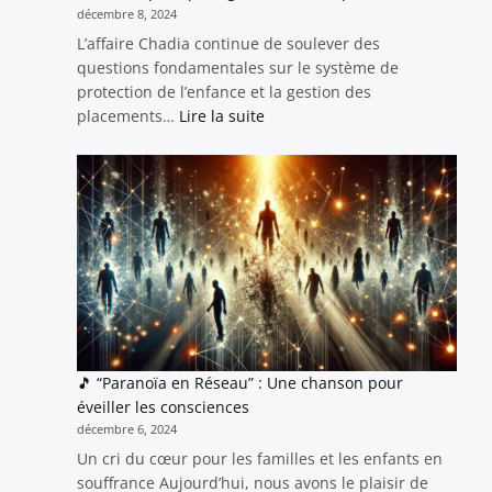
décembre 8, 2024
L’affaire Chadia continue de soulever des
questions fondamentales sur le système de
protection de l’enfance et la gestion des
:
placements…
Lire la suite
Affaire
Chadia
:
Maintenir
un
lien
familial,
même
à
distance,
pour
🎵 “Paranoïa en Réseau” : Une chanson pour
protéger
éveiller les consciences
les
décembre 6, 2024
enfants
Un cri du cœur pour les familles et les enfants en
placés
souffrance Aujourd’hui, nous avons le plaisir de