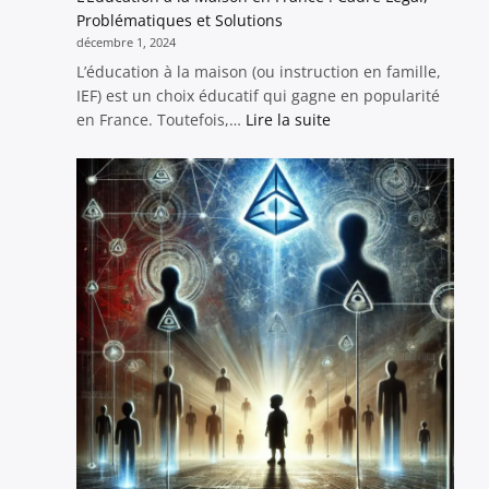
au
Problématiques et Solutions
Service
décembre 1, 2024
d’une
L’éducation à la maison (ou instruction en famille,
Démarche
IEF) est un choix éducatif qui gagne en popularité
Alternative
:
en France. Toutefois,…
Lire la suite
Citoyenne
L’Éducation
à
la
Maison
en
France
:
Cadre
Légal,
Problématiques
et
Solutions