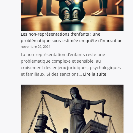
Psyc
des
Enfa
Les non-représentations d’enfants : une
problématique sous-estimée en quête d’innovation
novembre 29, 2024
La non-représentation d’enfants reste une
problématique complexe et sensible, au
croisement des enjeux juridiques, psychologiques
:
et familiaux. Si des sanctions…
Lire la suite
Les
non-
représentati
d’enfants
:
une
problématiq
sous-
estimée