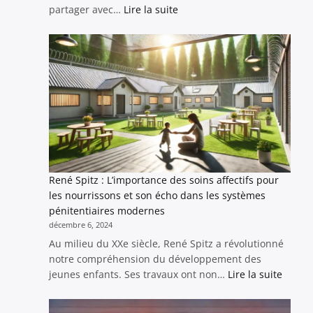
:
partager avec…
Lire la suite
🎵
“Paranoïa
en
Réseau”
:
Une
chanson
pour
éveiller
les
consciences
René Spitz : L’importance des soins affectifs pour
les nourrissons et son écho dans les systèmes
pénitentiaires modernes
décembre 6, 2024
Au milieu du XXe siècle, René Spitz a révolutionné
notre compréhension du développement des
:
jeunes enfants. Ses travaux ont non…
Lire la suite
René
Spitz