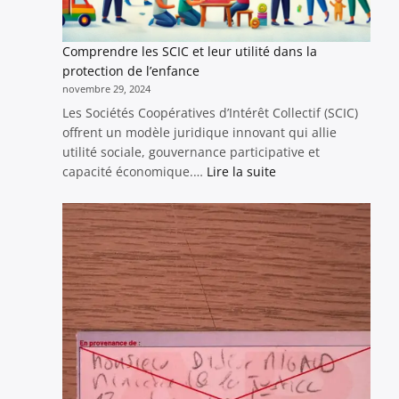
Comprendre les SCIC et leur utilité dans la
protection de l’enfance
novembre 29, 2024
Les Sociétés Coopératives d’Intérêt Collectif (SCIC)
offrent un modèle juridique innovant qui allie
utilité sociale, gouvernance participative et
:
capacité économique.…
Lire la suite
Comprendre
les
SCIC
et
leur
utilité
dans
la
protection
de
l’enfance