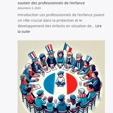
soutien des professionnels de l’enfance
décembre 3, 2024
Introduction Les professionnels de l’enfance jouent
un rôle crucial dans la protection et le
développement des enfants en situation de…
Lire
:
la suite
Les
héros
oubliés
:
renforcer
la
formation
et
le
soutien
des
professionnels
de
l’enfance