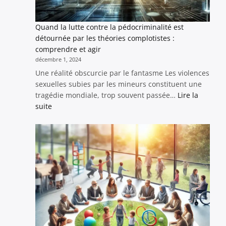
Quand la lutte contre la pédocriminalité est
détournée par les théories complotistes :
comprendre et agir
décembre 1, 2024
Une réalité obscurcie par le fantasme Les violences
sexuelles subies par les mineurs constituent une
tragédie mondiale, trop souvent passée…
Lire la
:
suite
Quand
la
lutte
contre
la
pédocriminalité
est
détournée
par
les