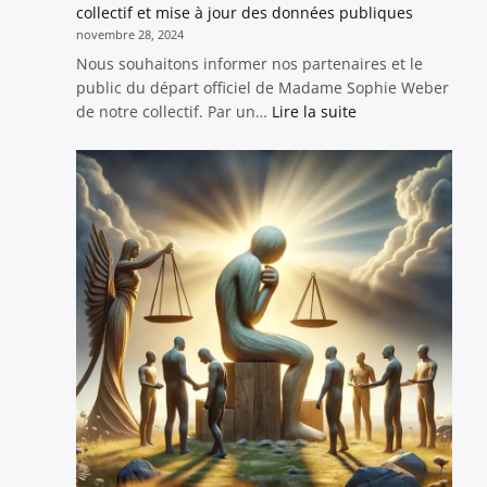
Vos
collectif et mise à jour des données publiques
Projets
novembre 28, 2024
des
Nous souhaitons informer nos partenaires et le
Comportements
public du départ officiel de Madame Sophie Weber
Toxiques
:
de notre collectif. Par un…
Lire la suite
Actualité
:
Départ
de
Sophie
Weber
de
notre
collectif
et
mise
à
jour
des
données