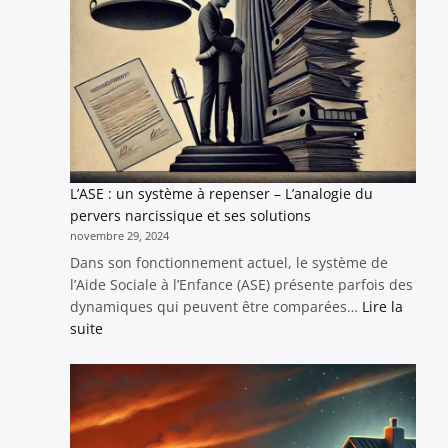
en
quête
d’innovation
L’ASE : un système à repenser – L’analogie du
pervers narcissique et ses solutions
novembre 29, 2024
Dans son fonctionnement actuel, le système de
l’Aide Sociale à l’Enfance (ASE) présente parfois des
dynamiques qui peuvent être comparées…
Lire la
:
suite
L’ASE
:
un
système
à