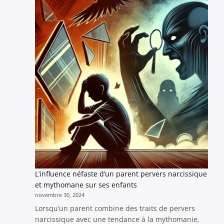
à
Officiel
Créer
:
les
Retrait
Première
de
Instances
Raphaë
Locales
du
!
Projet
L’influence néfaste d’un parent pervers narcissique
et mythomane sur ses enfants
novembre 30, 2024
Lorsqu’un parent combine des traits de pervers
narcissique avec une tendance à la mythomanie,