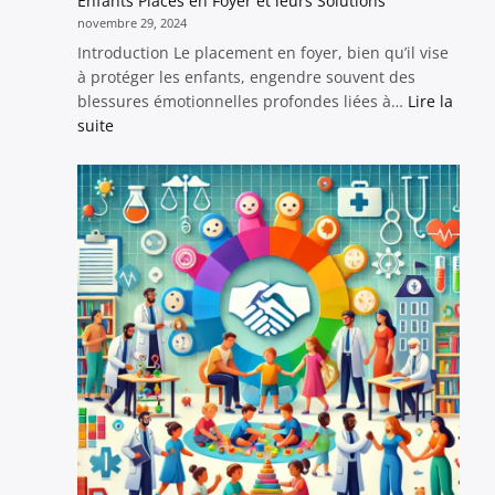
Enfants Placés en Foyer et leurs Solutions
novembre 29, 2024
Introduction Le placement en foyer, bien qu’il vise
à protéger les enfants, engendre souvent des
blessures émotionnelles profondes liées à…
Lire la
:
suite
Les
Conséquences
en
Attachement
Affectif
des
Enfants
Placés
en
Foyer
et
leurs
Solutions