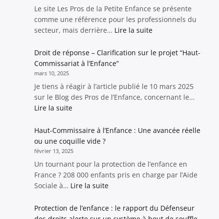
avocate
Le site Les Pros de la Petite Enfance se présente
au
comme une référence pour les professionnels du
cœur
:
secteur, mais derrière…
Lire la suite
d’une
Les
controverse
Pros
Droit de réponse – Clarification sur le projet “Haut-
sur
de
Commissariat à l’Enfance”
la
la
mars 10, 2025
non-
Petite
Je tiens à réagir à l’article publié le 10 mars 2025
divulgation
Enfance
sur le Blog des Pros de l’Enfance, concernant le…
de
:
:
Lire la suite
la
Une
Droit
localisation
Désinformation
de
Haut-Commissaire à l’Enfance : Une avancée réelle
d’enfants
Sous
réponse
ou une coquille vide ?
en
Couvert
–
février 13, 2025
danger
d’Expertise
Clarification
Un tournant pour la protection de l’enfance en
sur
France ? 208 000 enfants pris en charge par l’Aide
le
:
Sociale à…
Lire la suite
projet
Haut-
“Haut-
Commissaire
Protection de l’enfance : le rapport du Défenseur
Commissariat
à
des droits alerte sur un système à bout de souffle