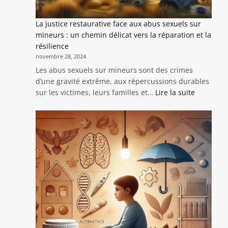
publiques
La justice restaurative face aux abus sexuels sur
mineurs : un chemin délicat vers la réparation et la
résilience
novembre 28, 2024
Les abus sexuels sur mineurs sont des crimes
d’une gravité extrême, aux répercussions durables
:
sur les victimes, leurs familles et…
Lire la suite
La
justice
restaurat
face
aux
abus
sexuels
sur
mineurs
:
un
chemin