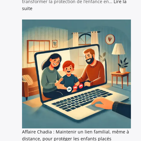
transformer la protection de l’enfance en…
Lire la
bout
et
:
suite
de
de
La
souffle
la
Banque
Protection
des
de
Territoires
l’Enfance
:
des
solutions
innovantes
pour
transformer
la
protection
de
l’enfance
Affaire Chadia : Maintenir un lien familial, même à
distance, pour protéger les enfants placés