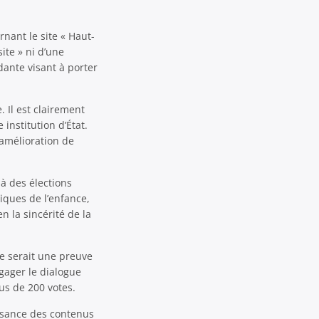
rnant le site « Haut-
site » ni d’une
dante visant à porter
Il est clairement
 institution d’État.
l’amélioration de
à des élections
iques de l’enfance,
n la sincérité de la
te serait une preuve
gager le dialogue
lus de 200 votes.
issance des contenus