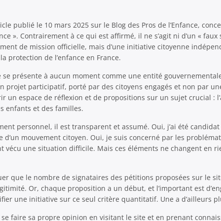
article publié le 10 mars 2025 sur le Blog des Pros de l’Enfance, conce
ce ». Contrairement à ce qui est affirmé, il ne s’agit ni d’un « faux 
ment de mission officielle, mais d’une initiative citoyenne indépen
la protection de l’enfance en France.
ne se présente à aucun moment comme une entité gouvernementale. 
’un projet participatif, porté par des citoyens engagés et non par une
rir un espace de réflexion et de propositions sur un sujet crucial : 
 enfants et des familles.
t personnel, il est transparent et assumé. Oui, j’ai été candidat 
tte d’un mouvement citoyen. Oui, je suis concerné par les problémat
 vécu une situation difficile. Mais ces éléments ne changent en rie
nuer que le nombre de signataires des pétitions proposées sur le si
itimité. Or, chaque proposition a un début, et l’important est d’en
fier une initiative sur ce seul critère quantitatif. Une a d’ailleurs p
à se faire sa propre opinion en visitant le site et en prenant conna