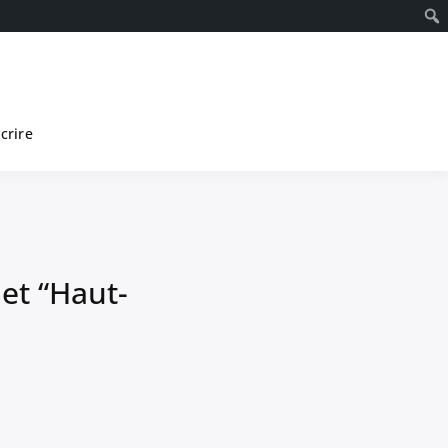
scrire
jet “Haut-