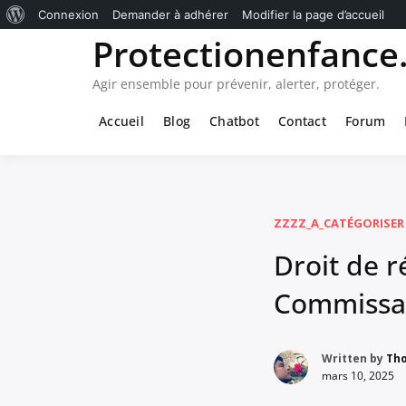
À
Connexion
Demander à adhérer
Modifier la page d’accueil
Passer
Protectionenfance.
propos
au
de
contenu
Agir ensemble pour prévenir, alerter, protéger.
WordPress
Accueil
Blog
Chatbot
Contact
Forum
ZZZZ_A_CATÉGORISER
Droit de r
Commissar
Written by
Th
mars 10, 2025