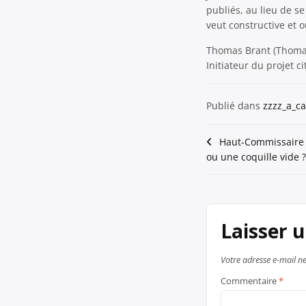
publiés, au lieu de s
veut constructive et 
Thomas Brant (Thomas
Initiateur du projet c
Publié dans
zzzz_a_ca
Navigation
Haut-Commissaire à
ou une coquille vide ?
de
l’article
Laisser 
Votre adresse e-mail ne
Commentaire
*