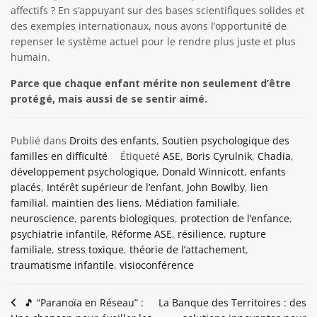
affectifs ? En s’appuyant sur des bases scientifiques solides et
des exemples internationaux, nous avons l’opportunité de
repenser le système actuel pour le rendre plus juste et plus
humain.
Parce que chaque enfant mérite non seulement d’être
protégé, mais aussi de se sentir aimé.
Publié dans
Droits des enfants
,
Soutien psychologique des
familles en difficulté
Étiqueté
ASE
,
Boris Cyrulnik
,
Chadia
,
développement psychologique
,
Donald Winnicott
,
enfants
placés
,
Intérêt supérieur de l’enfant
,
John Bowlby
,
lien
familial
,
maintien des liens
,
Médiation familiale
,
neuroscience
,
parents biologiques
,
protection de l’enfance
,
psychiatrie infantile
,
Réforme ASE
,
résilience
,
rupture
familiale
,
stress toxique
,
théorie de l’attachement
,
traumatisme infantile
,
visioconférence
Navigation
🎵 “Paranoïa en Réseau” :
La Banque des Territoires : des