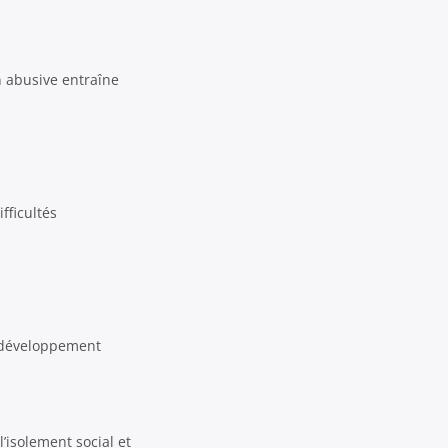
n abusive entraîne
fficultés
e développement
’isolement social et