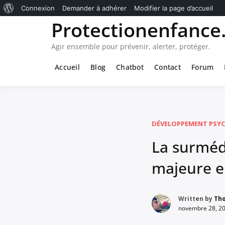
À
Connexion
Demander à adhérer
Modifier la page d’accueil
Passer
Protectionenfance.
propos
au
de
contenu
Agir ensemble pour prévenir, alerter, protéger.
WordPress
Accueil
Blog
Chatbot
Contact
Forum
DÉVELOPPEMENT PSYC
La surméd
majeure e
Written by
Th
novembre 28, 2