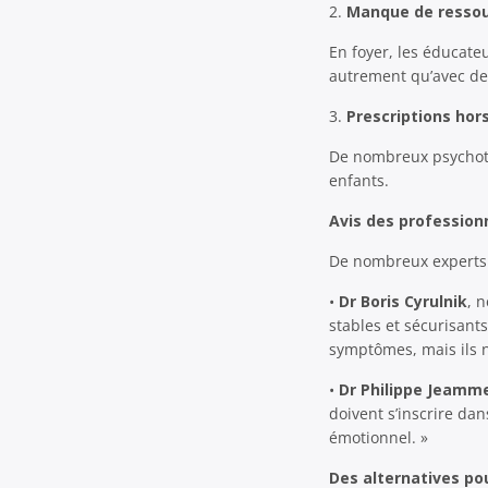
2.
Manque de resso
En foyer, les éducat
autrement qu’avec d
3.
Prescriptions hor
De nombreux psychotro
enfants.
Avis des profession
De nombreux experts t
•
Dr Boris Cyrulnik
, 
stables et sécurisant
symptômes, mais ils n
•
Dr Philippe Jeamm
doivent s’inscrire dan
émotionnel. »
Des alternatives po