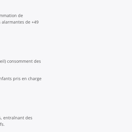
sommation de
s alarmantes de +49
cueil) consomment des
fants pris en charge
s, entraînant des
fs.