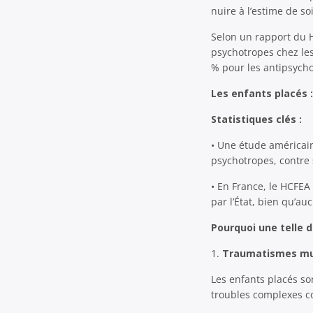
nuire à l’estime de so
Selon un rapport du H
psychotropes chez le
% pour les antipsycho
Les enfants placés :
Statistiques clés :
• Une étude américai
psychotropes, contr
• En France, le HCFE
par l’État, bien qu’au
Pourquoi une telle d
1.
Traumatismes mu
Les enfants placés so
troubles complexes c