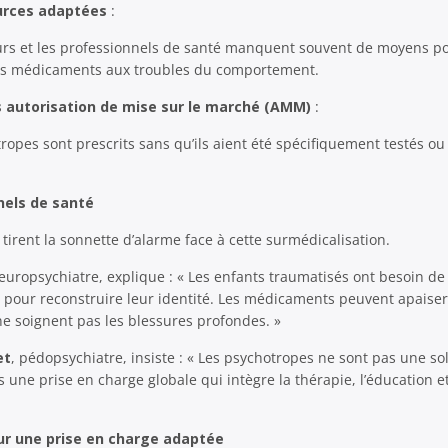
urces adaptées
:
eurs et les professionnels de santé manquent souvent de moyens p
es médicaments aux troubles du comportement.
s autorisation de mise sur le marché (AMM)
:
pes sont prescrits sans qu’ils aient été spécifiquement testés ou 
nels de santé
irent la sonnette d’alarme face à cette surmédicalisation.
neuropsychiatre, explique : « Les enfants traumatisés ont besoin d
s pour reconstruire leur identité. Les médicaments peuvent apaise
e soignent pas les blessures profondes. »
et
, pédopsychiatre, insiste : « Les psychotropes ne sont pas une sol
s une prise en charge globale qui intègre la thérapie, l’éducation e
ur une prise en charge adaptée