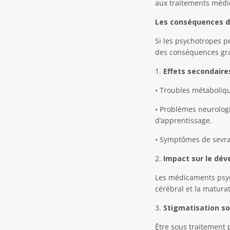
aux traitements méd
Les conséquences de
Si les psychotropes p
des conséquences grav
1.
Effets secondaire
• Troubles métaboliqu
• Problèmes neurologi
d’apprentissage.
• Symptômes de sevra
2.
Impact sur le dé
Les médicaments psyc
cérébral et la matura
3.
Stigmatisation so
Être sous traitement p