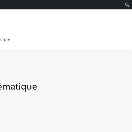
scrire
lématique