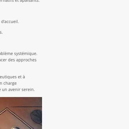
rnatifs et apaisants.
d’accueil.
s.
roblème systémique.
lacer des approches
eutiques et à
en charge
 un avenir serein.