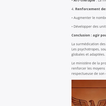
•
Art-thérapie
: La m
4.
Renforcement des 
• Augmenter le nombre
• Développer des unit
Conclusion : agir po
La surmédication des 
Les psychotropes, so
globales et adaptées.
Le ministère de la pr
renforcer les moyens 
respectueuse de son d