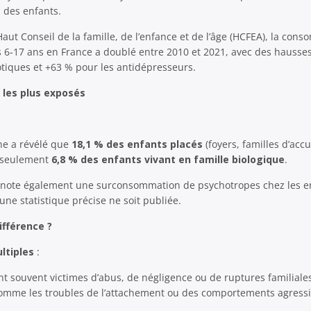
i des enfants.
aut Conseil de la famille, de l’enfance et de l’âge (HCFEA), la con
s 6-17 ans en France a doublé entre 2010 et 2021, avec des hausse
tiques et +63 % pour les antidépresseurs.
 les plus exposés
ne a révélé que
18,1 % des enfants placés
(foyers, familles d’ac
e seulement
6,8 % des enfants vivant en famille biologique
.
A note également une surconsommation de psychotropes chez les en
cune statistique précise ne soit publiée.
ifférence ?
ltiples
:
nt souvent victimes d’abus, de négligence ou de ruptures familiale
omme les troubles de l’attachement ou des comportements agressi