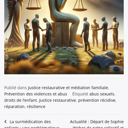
Publié dans
Justice restaurative et médiation familiale
,
Prévention des violences et abus
Étiqueté
abus sexuels
,
droits de l’enfant
,
Justice restaurative
,
prévention récidive
,
réparation
,
résilience
Navigation
La surmédication des
Actualité : Départ de Sophie
enfants : une problématique
Weber de notre collectif et