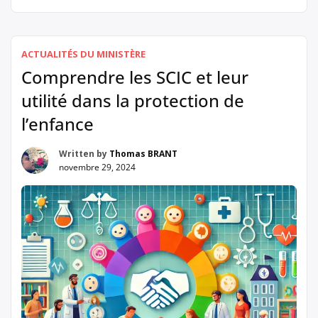
dévastateurs de la privation affective, mais ils trouvent
encore aujourd’hui des échos dans les discussions sur
les conditions des enfants vivant avec leurs mères en
ACTUALITÉS DU MINISTÈRE
milieu carcéral. Dans cet article, nous […]
Comprendre les SCIC et leur
utilité dans la protection de
l’enfance
Written by
Thomas BRANT
novembre 29, 2024