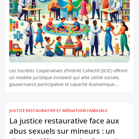
Les Sociétés Coopératives d’Intérêt Collectif (SCIC) offrent
un modèle juridique innovant qui allie utilité sociale,
gouvernance participative et capacité économique.
Créées pour répondre à des besoins d’intérêt général,
elles se prêtent particulièrement bien à des projets
complexes et multiacteurs, comme la protection de
JUSTICE RESTAURATIVE ET MÉDIATION FAMILIALE
l’enfance. Ce statut hybride permet non seulement de
porter des missions sociales, […]
La justice restaurative face aux
abus sexuels sur mineurs : un