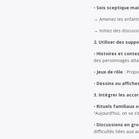
•
Sois sceptique ma
→ Amenez les enfants à
→ Initiez des discussi
2. Utiliser des supp
•
Histoires et conte
des personnages atta
•
Jeux de rôle
: Propo
•
Dessins ou affiche
3. Intégrer les acco
•
Rituels familiaux o
“Aujourd’hui, on va s
•
Discussions en gr
difficultés liées aux a