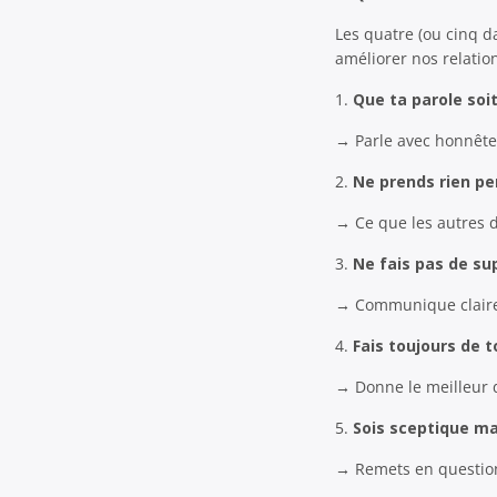
Les quatre (ou cinq d
améliorer nos relatio
1.
Que ta parole soi
→ Parle avec honnêtet
2.
Ne prends rien p
→ Ce que les autres d
3.
Ne fais pas de su
→ Communique claire
4.
Fais toujours de 
→ Donne le meilleur d
5.
Sois sceptique ma
→ Remets en question