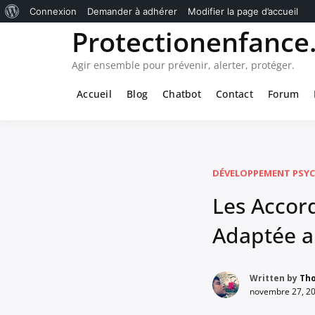
À
Connexion
Demander à adhérer
Modifier la page d’accueil
Passer
Protectionenfance.
propos
au
de
contenu
Agir ensemble pour prévenir, alerter, protéger.
WordPress
Accueil
Blog
Chatbot
Contact
Forum
DÉVELOPPEMENT PSYC
Les Accord
Adaptée a
Written by
Th
novembre 27, 2