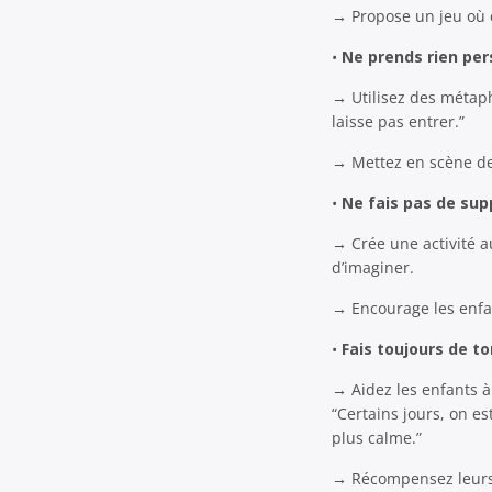
→ Propose un jeu où
•
Ne prends rien pe
→ Utilisez des métaph
laisse pas entrer.”
→ Mettez en scène de
•
Ne fais pas de sup
→ Crée une activité a
d’imaginer.
→ Encourage les enfant
•
Fais toujours de t
→ Aidez les enfants 
“Certains jours, on e
plus calme.”
→ Récompensez leurs e