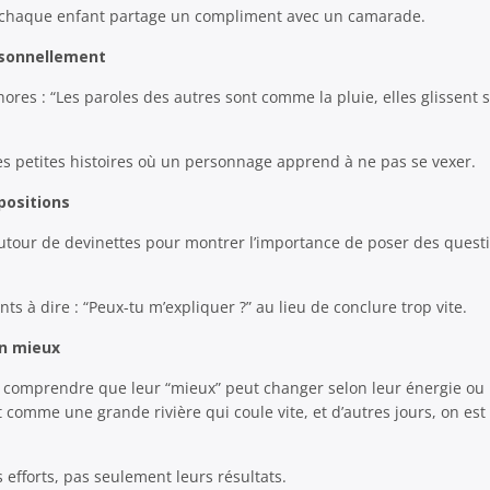
 chaque enfant partage un compliment avec un camarade.
rsonnellement
ores : “Les paroles des autres sont comme la pluie, elles glissent s
s petites histoires où un personnage apprend à ne pas se vexer.
positions
utour de devinettes pour montrer l’importance de poser des questi
s à dire : “Peux-tu m’expliquer ?” au lieu de conclure trop vite.
on mieux
à comprendre que leur “mieux” peut changer selon leur énergie ou
st comme une grande rivière qui coule vite, et d’autres jours, on e
fforts, pas seulement leurs résultats.