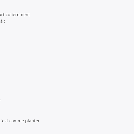
articulièrement
à :
.
 c’est comme planter