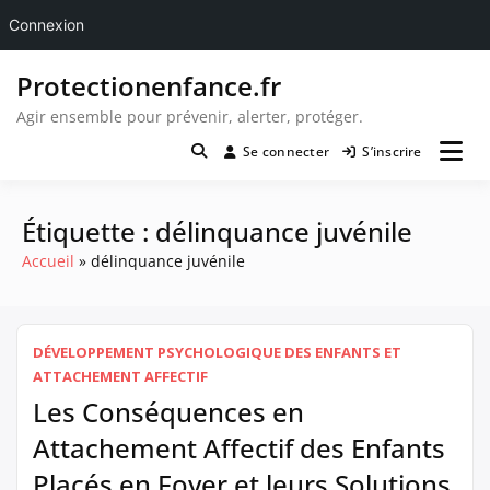
Connexion
Passer
Protectionenfance.fr
au
contenu
Agir ensemble pour prévenir, alerter, protéger.
Se connecter
S’inscrire
Étiquette :
délinquance juvénile
Accueil
délinquance juvénile
DÉVELOPPEMENT PSYCHOLOGIQUE DES ENFANTS ET
ATTACHEMENT AFFECTIF
Les Conséquences en
Attachement Affectif des Enfants
Placés en Foyer et leurs Solutions