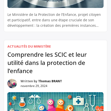
Le Ministère de la Protection de l’Enfance, projet citoyen
et participatif, entre dans une étape cruciale de son
développement : la création des premières instances
locales. Ce ministère novateur vise à réorganiser la
gouvernance de la protection de l’enfance en France, en
impliquant directement les citoyens, les professionnels
ACTUALITÉS DU MINISTÈRE
et les institutions dans un modèle démocratique […]
Comprendre les SCIC et leur
utilité dans la protection de
l’enfance
Written by
Thomas BRANT
novembre 29, 2024