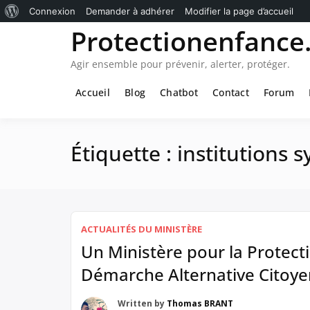
À
Connexion
Demander à adhérer
Modifier la page d’accueil
Passer
Protectionenfance.
propos
au
de
contenu
Agir ensemble pour prévenir, alerter, protéger.
WordPress
Accueil
Blog
Chatbot
Contact
Forum
Étiquette :
institutions 
ACTUALITÉS DU MINISTÈRE
Un Ministère pour la Protect
Démarche Alternative Citoy
Written by
Thomas BRANT