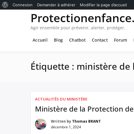
À
Connexion
Demander à adhérer
Modifier la page d’accueil
Passer
Protectionenfance.
propos
au
de
contenu
Agir ensemble pour prévenir, alerter, protéger.
WordPress
Accueil
Blog
Chatbot
Contact
Forum
Étiquette :
ministère de 
ACTUALITÉS DU MINISTÈRE
Ministère de la Protection de
Written by
Thomas BRANT
décembre 1, 2024