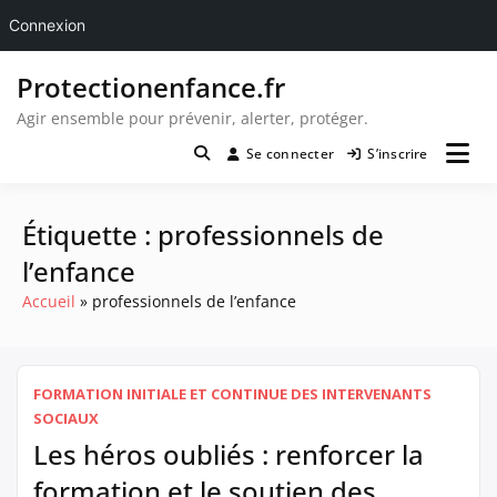
Connexion
Passer
Protectionenfance.fr
au
contenu
Agir ensemble pour prévenir, alerter, protéger.
Se connecter
S’inscrire
Étiquette :
professionnels de
l’enfance
Accueil
professionnels de l’enfance
FORMATION INITIALE ET CONTINUE DES INTERVENANTS
SOCIAUX
Les héros oubliés : renforcer la
formation et le soutien des