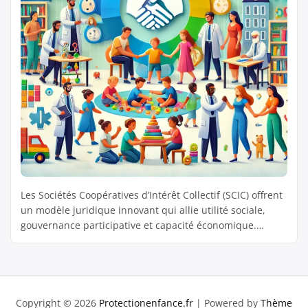
Les Sociétés Coopératives d’Intérêt Collectif (SCIC) offrent
un modèle juridique innovant qui allie utilité sociale,
gouvernance participative et capacité économique.
Créées pour répondre à des besoins d’intérêt général,
elles se prêtent particulièrement bien à des projets
complexes et multiacteurs, comme la protection de
l’enfance. Ce statut hybride permet non seulement de
porter des missions sociales, […]
Copyright © 2026
Protectionenfance.fr
| Powered by
Thème