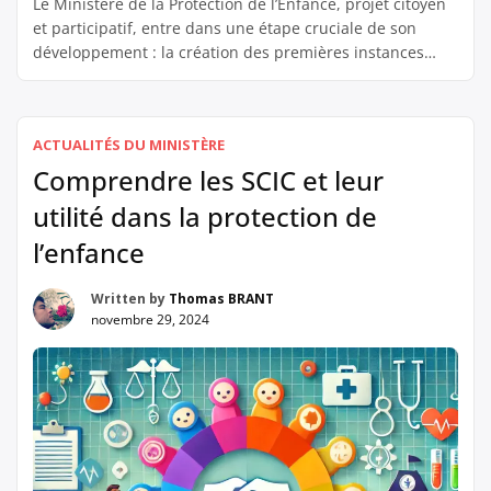
Le Ministère de la Protection de l’Enfance, projet citoyen
et participatif, entre dans une étape cruciale de son
développement : la création des premières instances
locales. Ce ministère novateur vise à réorganiser la
gouvernance de la protection de l’enfance en France, en
impliquant directement les citoyens, les professionnels
ACTUALITÉS DU MINISTÈRE
et les institutions dans un modèle démocratique […]
Comprendre les SCIC et leur
utilité dans la protection de
l’enfance
Written by
Thomas BRANT
novembre 29, 2024