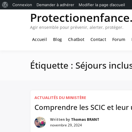
À
Connexion
Demander à adhérer
Modifier la page d’accueil
Passer
Protectionenfance.
propos
au
de
contenu
Agir ensemble pour prévenir, alerter, protéger.
WordPress
Accueil
Blog
Chatbot
Contact
Forum
Étiquette :
Séjours inclus
ACTUALITÉS DU MINISTÈRE
Comprendre les SCIC et leur u
Written by
Thomas BRANT
novembre 29, 2024