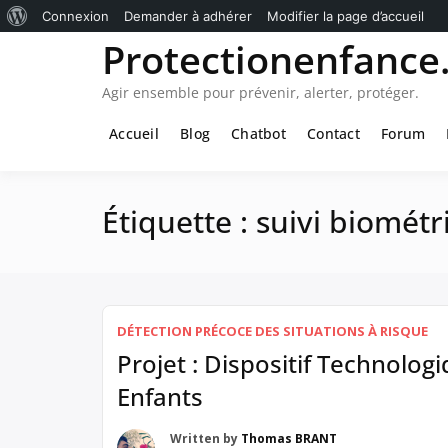
À
Connexion
Demander à adhérer
Modifier la page d’accueil
Passer
Protectionenfance.
propos
au
de
contenu
Agir ensemble pour prévenir, alerter, protéger.
WordPress
Accueil
Blog
Chatbot
Contact
Forum
Étiquette :
suivi biométr
DÉTECTION PRÉCOCE DES SITUATIONS À RISQUE
Projet : Dispositif Technolog
Enfants
Written by
Thomas BRANT