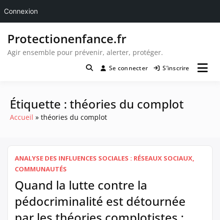
Connexion
Passer
Protectionenfance.fr
au
contenu
Agir ensemble pour prévenir, alerter, protéger.
Se connecter
S’inscrire
Étiquette :
théories du complot
Accueil
théories du complot
ANALYSE DES INFLUENCES SOCIALES : RÉSEAUX SOCIAUX,
COMMUNAUTÉS
Quand la lutte contre la
pédocriminalité est détournée
par les théories complotistes :